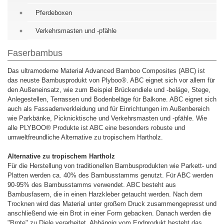
Pferdeboxen
Verkehrsmasten und -pfähle
Faserbambus
Das ultramoderne Material Advanced Bamboo Composites (ABC) ist
das neuste Bambusprodukt von Plyboo®. ABC eignet sich vor allem für
den Außeneinsatz, wie zum Beispiel Brückendiele und -beläge, Stege,
Anlegestellen, Terrassen und Bodenbeläge für Balkone. ABC eignet sich
auch als Fassadenverkleidung und für Einrichtungen im Außenbereich
wie Parkbänke, Picknicktische und Verkehrsmasten und -pfähle. Wie
alle PLYBOO® Produkte ist ABC eine besonders robuste und
umweltfreundliche Alternative zu tropischem Hartholz.
Alternative zu tropischem Hartholz
Für die Herstellung von traditionellen Bambusprodukten wie Parkett- und
Platten werden ca. 40% des Bambusstamms genutzt. Für ABC werden
90-95% des Bambusstamms verwendet. ABC besteht aus
Bambusfasern, die in einen Harzkleber getaucht werden. Nach dem
Trocknen wird das Material unter großem Druck zusammengepresst und
anschließend wie ein Brot in einer Form gebacken. Danach werden die
"Brote" zu Diele verarbeitet. Abhängig vom Endprodukt besteht das