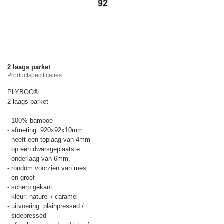
2 laags parket
Productspecificaties
PLYBOO®
2 laags parket
- 100% bamboe
- afmeting: 920x92x10mm
- heeft een toplaag van 4mm
op een dwarsgeplaatste
onderlaag van 6mm,
- rondom voorzien van mes
en groef
- scherp gekant
- kleur: naturel / caramel
- uitvoering: plainpressed /
sidepressed