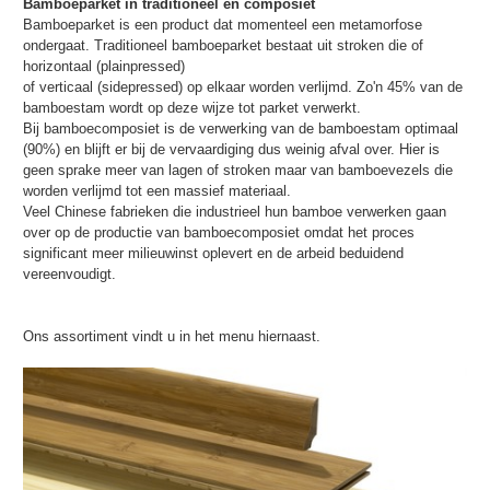
Bamboeparket in traditioneel en composiet
Bamboeparket is een product dat momenteel een metamorfose
ondergaat. Traditioneel bamboeparket bestaat uit stroken die of
horizontaal (plainpressed)
of verticaal (sidepressed) op elkaar worden verlijmd. Zo'n 45% van de
bamboestam wordt op deze wijze tot parket verwerkt.
Bij bamboecomposiet is de verwerking van de bamboestam optimaal
(90%) en blijft er bij de vervaardiging dus weinig afval over. Hier is
geen sprake meer van lagen of stroken maar van bamboevezels die
worden verlijmd tot een massief materiaal.
Veel Chinese fabrieken die industrieel hun bamboe verwerken gaan
over op de productie van bamboecomposiet omdat het proces
significant meer milieuwinst oplevert en de arbeid beduidend
vereenvoudigt.
Ons assortiment vindt u in het menu hiernaast.